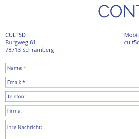
CON
CULT5D
Mobi
Burgweg 61
cult5
78713 Schramberg